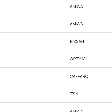
AMIWA
AMIWA
NISSAN
OPTIMAL
CAFFARO
TSN
Узнать стоимость запчастей
Корзина пуста
AMIWA