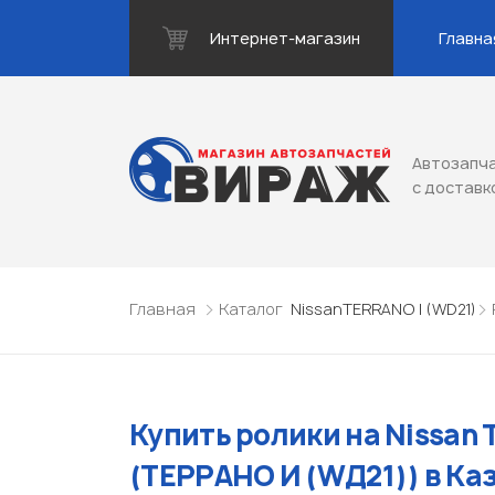
Интернет-магазин
Главна
Автозапча
с доставк
Главная
Каталог
Nissan
TERRANO I (WD21)
Купить ролики на Nissan 
(ТЕРРАНО И (WД21)) в Ка