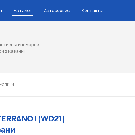
я
Каталог
Автосервис
Контакты
сти для иномарок
ой в Казани!
Ролики
TERRANO I (WD21)
зани