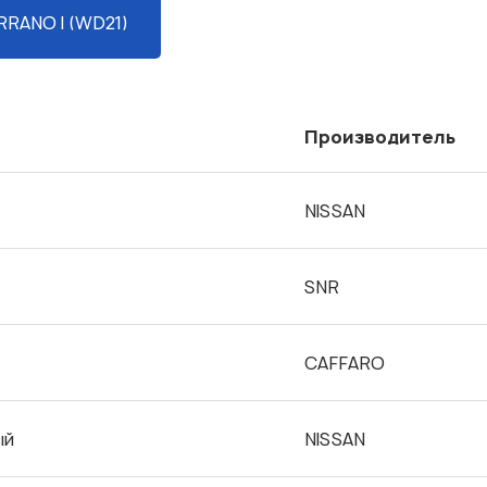
RRANO I (WD21)
Производитель
NISSAN
SNR
CAFFARO
ый
NISSAN