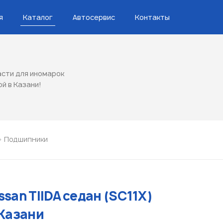
я
Каталог
Автосервис
Контакты
сти для иномарок
ой в Казани!
Подшипники
san TIIDA седан (SC11X)
 Казани