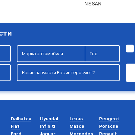
NISSAN
сти
Марка автомобиля
Год
Какие запчасти Вас интересуют?
Daihatsu
Hyundai
Lexus
Peugeot
Fiat
Infiniti
Mazda
Porsche
Ford
Jaguar
Mercedes
Renault