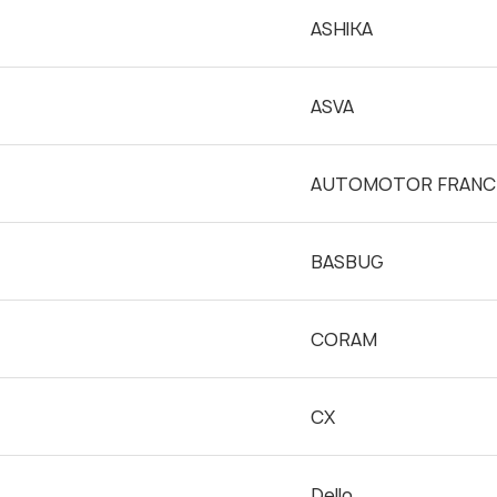
ASHIKA
ASVA
AUTOMOTOR FRANC
BASBUG
CORAM
Узнать стоимость запчастей
CX
Корзина пуста
Dello