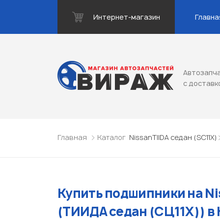
Интернет-магазин
Главна
Автозапча
с доставк
Главная
Каталог
Nissan
TIIDA седан (SC11X)
Купить подшипники на Nis
(ТИИДА седан (СЦ11X)) в