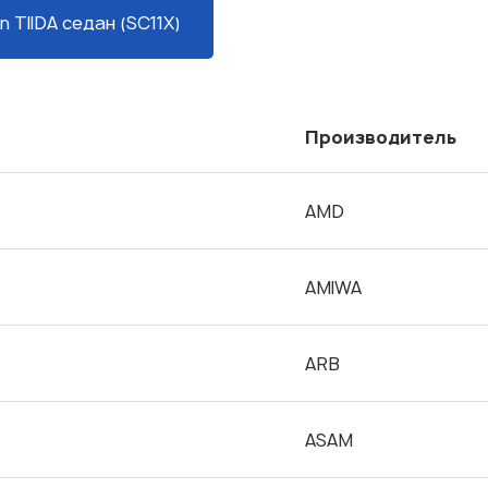
n TIIDA седан (SC11X)
Производитель
AMD
AMIWA
ARB
ASAM