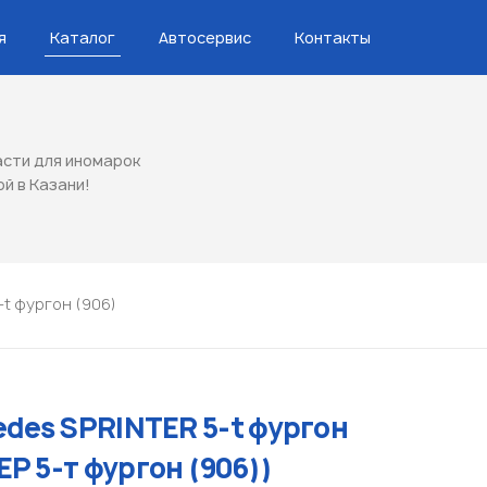
я
Каталог
Автосервис
Контакты
сти для иномарок
ой в Казани!
-t фургон (906)
edes SPRINTER 5-t фургон
Р 5-т фургон (906))