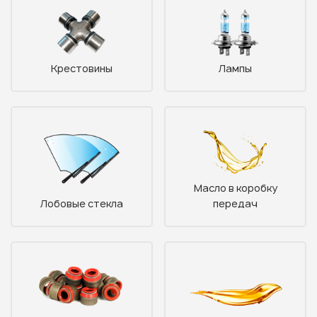
Крестовины
Лампы
Масло в коробку
Узнать стоимость
Лобовые стекла
передач
запчастей
Корзина пуста